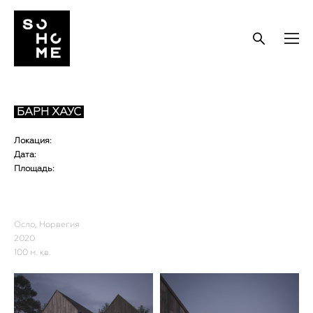
БАРН ХАУС
Локация:
Дата:
Площадь:
Осло, Норвегия
2020
100 м. кв.